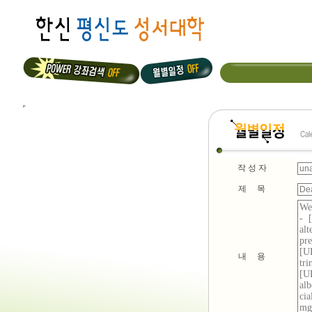
작 성 자
제 목
내 용